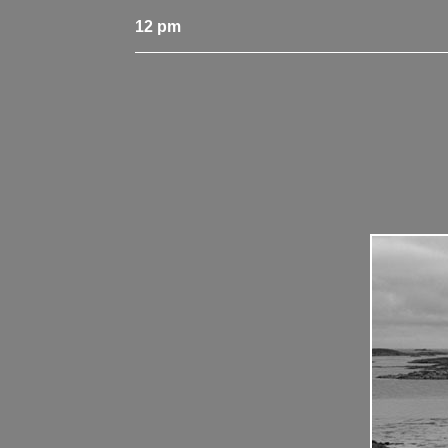
12 pm