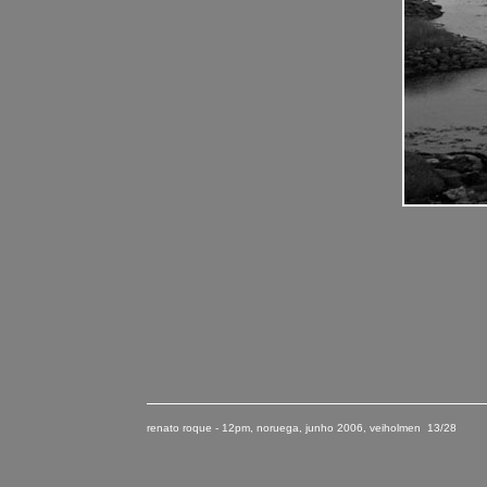
renato roque - 12pm, noruega
,
junho
2006
, veiholmen 13/28