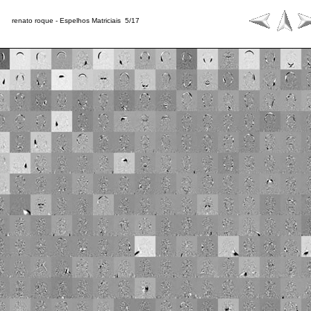
renato roque -
Espelhos Matriciais 5/17