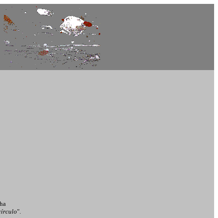
cha
círculo
".