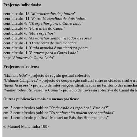
Projectos individuais:
centícirculo -13 "
Microcírculos de pintura
"
centicírculo -11 "
Entre 10 espelhos de dois lados
"
centicírculo -9 "
10 espelhos para o Outro Lado
"
centicírculo -7 "
Para além do Canal"
centicírculo -5 "
Mais espelhos
"
centicírculo -3 "
As manchas sonham a todas as cores
"
centicírculo -1 "
O que resta de uma mancha
"
centicírculo -1 "C
ada mancha é um cientista-poeta
"
centicírculo -1 "
Pinturas para o Outro Lado
"
hoje "
Pinturas do Outro Lado
"
Projectos colectivos:
"
Manchaleão
" - projecto de rugido gestual colectivo
"
Cidades Cúmplices
" - projecto de cooperação cultural entre as cidades a sul e 
"
Identificações
" - projecto de intervenções identificadas no território das manch
"
Vamos todos atravessar o Canal
" - projecto de travessia colectiva do Canal da
Outras publicações mais ou menos poéticas:
em -5 centicírculos publica "
Onde estão os espelhos? Viste-os
?"
em -3 centicírculos publica "
Os sonhos não podem ser congelados
"
em -1 centicírculo publica " Manuel no País dos Hipermanchas"
© Manuel Manchinha 1997