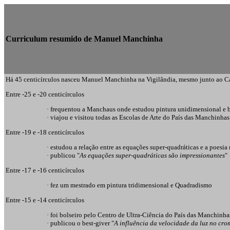
Curriculum resumido de Manuel Manchinha
Há 45 centicírculos nasceu Manuel Manchinha na Vigilândia, mesmo junto ao C
Entre -25 e -20 centicírculos
·
frequentou a Manchaus onde estudou pintura unidimensional e 
·
viajou e visitou todas as Escolas de Arte do País das Manchinhas
Entre -19 e -18 centicírculos
·
estudou a relação entre as equações super-quadráticas e a poesia
·
publicou "
As equações super-quadráticas são impressionantes
"
Entre -17 e -16 centicírculos
·
fez um mestrado em pintura tridimensional e Quadradismo
Entre -15 e -14 centicírculos
·
foi bolseiro pelo Centro de Ultra-Ciência do País das Manchinh
·
publicou o best-giver "
A influência da velocidade da luz no cr