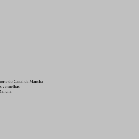
a norte do Canal da Mancha
as vermelhas
 Mancha