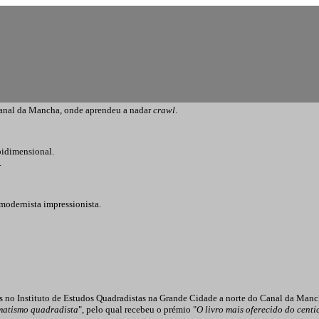
anal da Mancha, onde aprendeu a nadar
crawl
.
bidimensional.
.
 modernista impressionista.
as no Instituto de Estudos Quadradistas na Grande Cidade a norte do Canal da Man
omatismo quadradista
", pelo qual recebeu o prémio "
O livro mais oferecido do centi