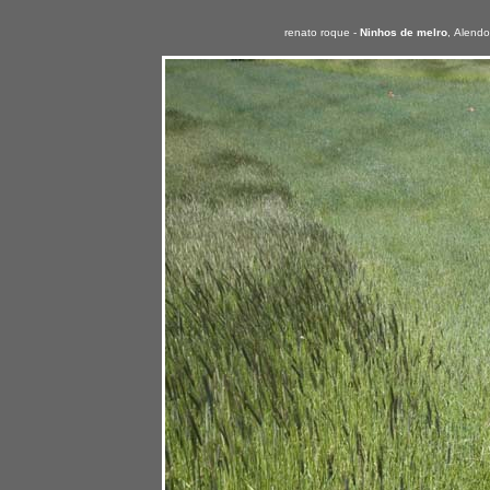
renato roque -
Ninhos de melro
,
Alendo