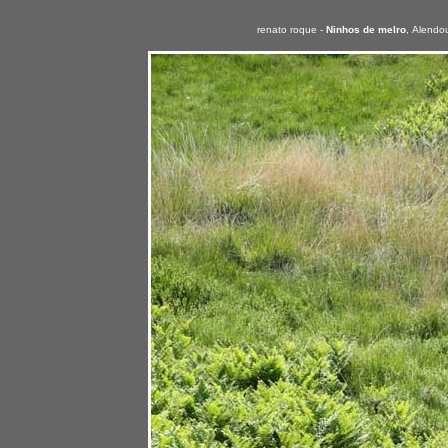
renato roque -
Ninhos de melro
,
Alendou