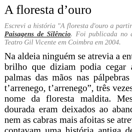
A floresta d’ouro
Escrevi a história "A floresta d'ouro a par
Paisagens de Silêncio
. Foi publicada no 
Teatro Gil Vicente em Coimbra em 2004.
Na aldeia ninguém se atrevia a e
brilho que diziam podia cegar
palmas das mãos nas pálpebras 
t’arrenego, t’arrenego”, três ve
nome da floresta maldita. Me
dourada eram deixados ao aband
nem as cabras mais afoitas se atre
contavam uma história antiga d