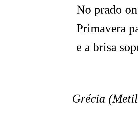
No prado ond
Primavera p
e a brisa so
Safo
Grécia (Metil