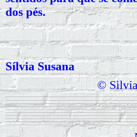
dos pés.
Sílvia Susana
© Silvi