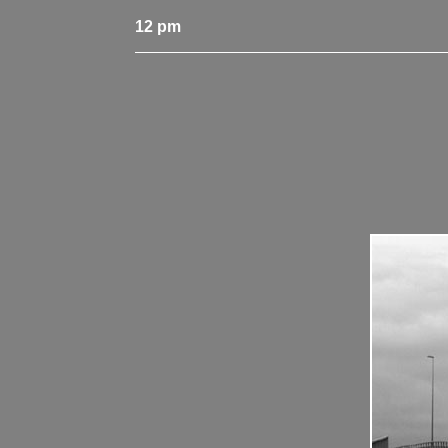
12 pm