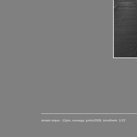
renato roque - 12pm, noruega
,
junho
2006
, trondheim 1/15