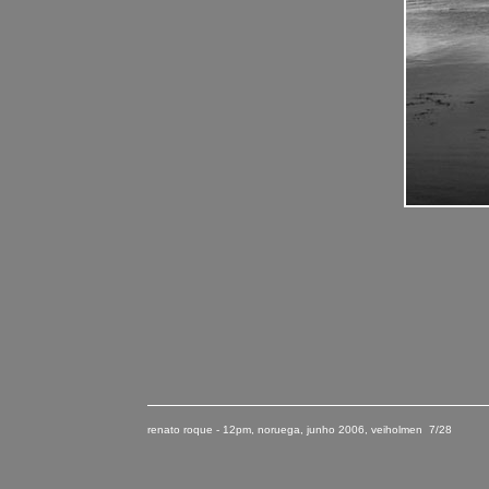
renato roque - 12pm, noruega
,
junho
2006
, veiholmen 7/28