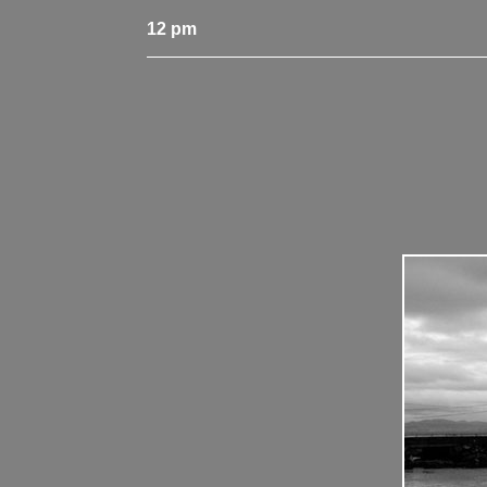
12 pm