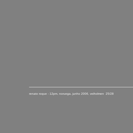
renato roque - 12pm, noruega
,
junho
2006
, veiholmen 25/28