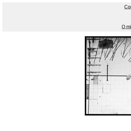
Co
O mi