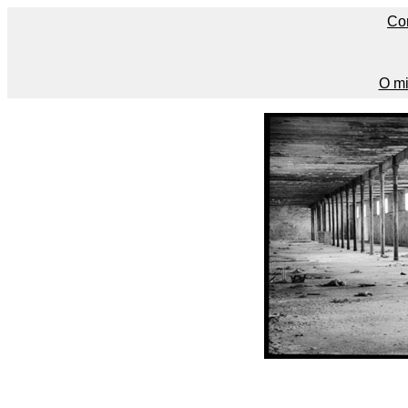
Co
O mi