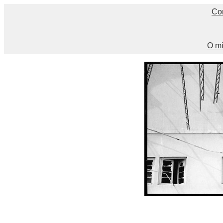
Co
O mi