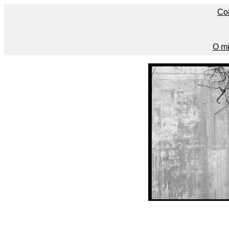
Co
O mi