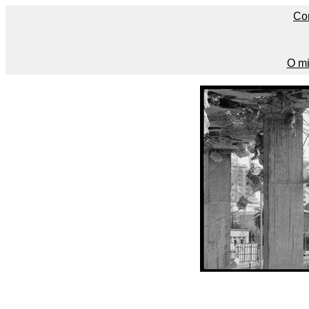
Co
O mi