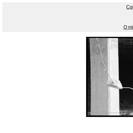
Co
O mi