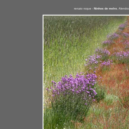
renato roque -
Ninhos de melro
,
Alendou