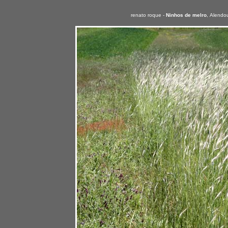
renato roque -
Ninhos de melro
,
Alendou