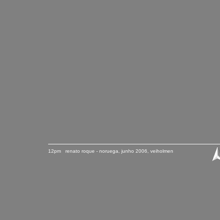
12pm renato roque - norueg
a, junho
2006
, veiholmen